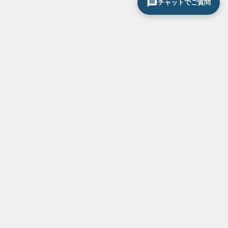
チャットでご質問
サービス一覧
お気軽にお問い合わせください
0120-296-033
断熱・省エネ対策
結露・紫外線対策
防音対策
防犯対策