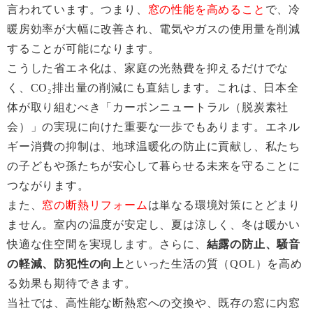
言われています。つまり、
窓の性能を高めること
で、冷
暖房効率が大幅に改善され、電気やガスの使用量を削減
することが可能になります。
こうした省エネ化は、家庭の光熱費を抑えるだけでな
く、CO₂排出量の削減にも直結します。これは、日本全
体が取り組むべき「カーボンニュートラル（脱炭素社
会）」の実現に向けた重要な一歩でもあります。エネル
ギー消費の抑制は、地球温暖化の防止に貢献し、私たち
の子どもや孫たちが安心して暮らせる未来を守ることに
つながります。
また、
窓の断熱リフォーム
は単なる環境対策にとどまり
ません。室内の温度が安定し、夏は涼しく、冬は暖かい
快適な住空間を実現します。さらに、
結露の防止、騒音
の軽減、防犯性の向上
といった生活の質（QOL）を高め
る効果も期待できます。
当社では、高性能な断熱窓への交換や、既存の窓に内窓