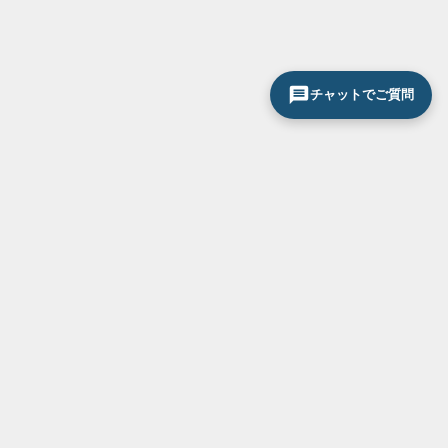
チャットでご質問
サービス一覧
お気軽にお問い合わせください
0120-296-033
断熱・省エネ対策
結露・紫外線対策