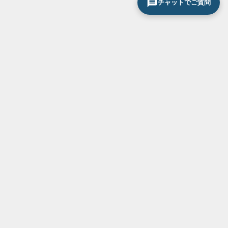
チャットでご質問
サービス一覧
お気軽にお問い合わせください
0120-296-033
断熱・省エネ対策
結露・紫外線対策
防音対策
防犯対策