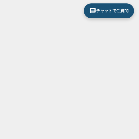
チャットでご質問
サービス一覧
お気軽にお問い合わせください
0120-296-033
断熱・省エネ対策
結露・紫外線対策
防音対策