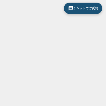
チャットでご質問
サービス一覧
お気軽にお問い合わせください
0120-296-033
断熱・省エネ対策
結露・紫外線対策
防音対策