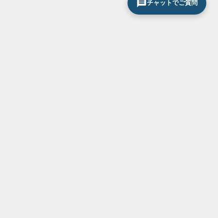
チャットでご質問
その他コンテンツ
ショールームのご紹介
メーカー表彰受賞
メディア掲載
スタッフ紹介