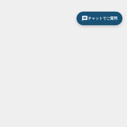
チャットでご質問
サービス一覧
お気軽にお問い合わせください
0120-296-033
断熱・省エネ対策
結露・紫外線対策
防音対策