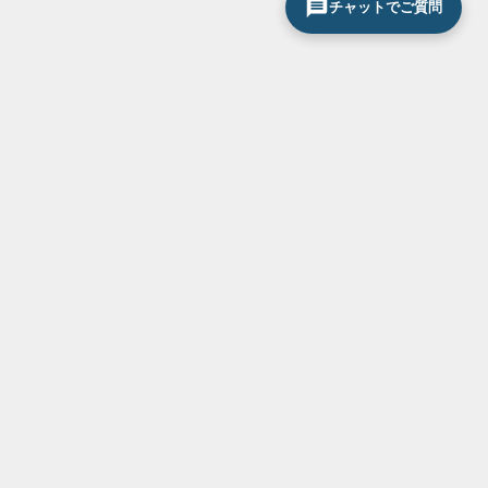
チャットでご質問
その他コンテンツ
ショールームのご紹介
メーカー表彰受賞
メディア掲載
スタッフ紹介